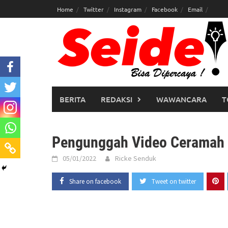
Skip
Home
Twitter
Instagram
Facebook
Email
to
content
BERITA
REDAKSI
WAWANCARA
T
Pengunggah Video Ceramah 
05/01/2022
Ricke Senduk
Share on facebook
Tweet on twitter