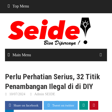
Skip
Top Menu
to
content
Main Menu
Perlu Perhatian Serius, 32 Titik
Penambangan Ilegal di di DIY
10/07/2024
Admin SEIDE
Share on facebook
Tweet on twitter