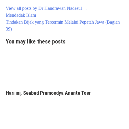
View all posts by Dr Handrawan Nadesul
→
Post
Mendadak Islam
navigation
Tindakan Bijak yang Tercermin Melalui Pepatah Jawa (Bagian
39)
You may like these posts
Hari ini, Seabad Pramoedya Ananta Toer