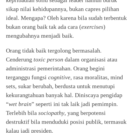
kepribadian solid sebagai leader namun buruk
sikap nilai kehidupannya, bukan capres pilihan
ideal. Mengapa? Oleh karena bila sudah terbentuk
bukan orang baik tak ada cara (
exercises
)
mengubahnya menjadi baik.
Orang tidak baik tergolong bermasalah.
Cenderung
toxic person
dalam organisasi atau
administrasi pemerintahan. Orang begini
terganggu fungsi
cognitive
, rasa moralitas, mind
sets, sukar berubah, berdusta untuk menutupi
kekurangtahuan banyak hal. Diniscaya pengidap
“
wet brain
” seperti ini tak laik jadi pemimpin.
Terlebih bila
sociopathy
, yang berpotensi
destruktif bila menduduki posisi publik, termasuk
kalau jadi presiden.