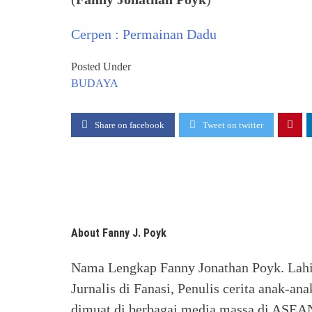
Cerpen : Permainan Dadu
Posted Under
BUDAYA
Share on facebook
Tweet on twitter
About Fanny J. Poyk
Nama Lengkap Fanny Jonathan Poyk. Lahir 
Jurnalis di Fanasi, Penulis cerita anak-a
dimuat di berbagai media massa di ASEAN