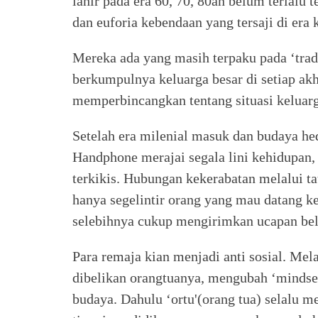
lahir pada era 60, 70, 80an belum terlalu
dan euforia kebendaan yang tersaji di era k
Mereka ada yang masih terpaku pada ‘trad
berkumpulnya keluarga besar di setiap ak
memperbincangkan tentang situasi keluar
Setelah era milenial masuk dan budaya hed
Handphone merajai segala lini kehidupan, 
terkikis. Hubungan kekerabatan melalui ta
hanya segelintir orang yang mau datang ke
selebihnya cukup mengirimkan ucapan bel
Para remaja kian menjadi anti sosial. M
dibelikan orangtuanya, mengubah ‘mindset
budaya. Dahulu ‘ortu'(orang tua) selalu 