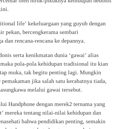
 tercemar oleh hiruk-pikuknya kehidupan hedonis
ini.
itional life’ kekeluargaan yang guyub dengan
hir pekan, bercengkerama sembari
ga dan rencana-rencana ke depannya.
onis serta kenikmatan dunia ‘gawai’ alias
maka pola-pola kehidupan tradisional itu kian
tap muka, tak begitu penting lagi. Mungkin
 pemakaman jika salah satu kerabatnya tiada,
asungkawa melalui gawai tersebut.
elalui Handphone dengan merek2 ternama yang
’ mereka tentang nilai-nilai kehidupan dan
menasehati bahwa pendidikan penting, semakin