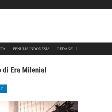
ITA
PENULIS INDONESIA
REDAKSI
di Era Milenial