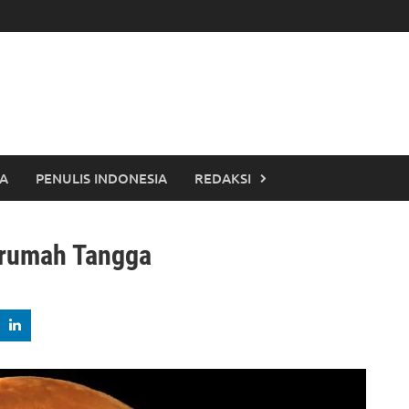
TA
PENULIS INDONESIA
REDAKSI
erumah Tangga