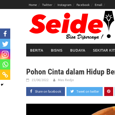
Skip
Home
Twitter
Instagram
Facebook
Email
to
content
BERITA
BISNIS
BUDAYA
SEKITAR KI
Pohon Cinta dalam Hidup B
15/06/2022
Mas Redjo
Share on facebook
Tweet on twitter