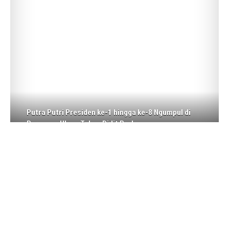
Putra Putri Presiden ke-1 hingga ke-8 Ngumpul di
Perayaan Ulang Tahun Didit Prabowo