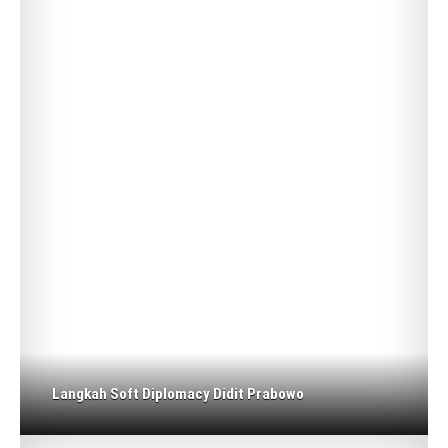
Langkah Soft Diplomacy Didit Prabowo