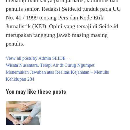
menampilkan karya para jurnalis, kolumnis dan
penulis senior. Redaksi Seide.id tunduk pada UU
No. 40 / 1999 tentang Pers dan Kode Etik
Jurnalistik (KEJ). Opini yang tersaji di Seide.id
merupakan tanggung jawab masing masing
penulis.
View all posts by Admin SEIDE
→
Post
Wisata Nusantara, Terapi Air di Curug Ngumpet
navigation
Menemukan Jawaban atas Realitas Kejahatan – Menulis
Kehidupan 284
You may like these posts