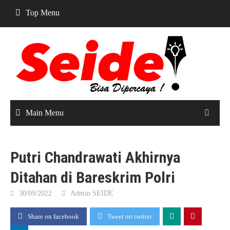
Skip
Top Menu
to
content
Main Menu
Putri Chandrawati Akhirnya
Ditahan di Bareskrim Polri
30/09/2022
Admin SEIDE
Share on facebook
Tweet on twitter