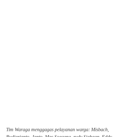
Tim Waraga menggagas pelayanan warga: Misbach,
Budiarianto, Janto, Mas Soegeng, rudy Siahaan, Eddy