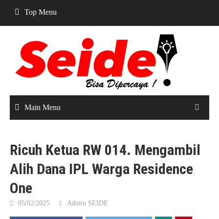
Skip
Top Menu
to
content
Main Menu
Ricuh Ketua RW 014. Mengambil
Alih Dana IPL Warga Residence
One
05/02/2025
Admin SEIDE