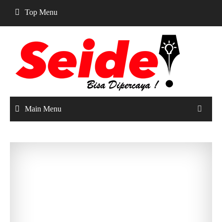
Skip
Top Menu
to
content
Main Menu