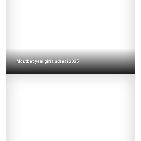
Mostbet yeni giris adresi 2025