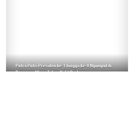
Putra Putri Presiden ke-1 hingga ke-8 Ngumpul di
Perayaan Ulang Tahun Didit Prabowo