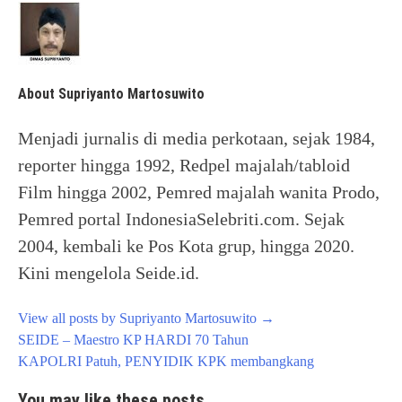
About Supriyanto Martosuwito
Menjadi jurnalis di media perkotaan, sejak 1984,
reporter hingga 1992, Redpel majalah/tabloid
Film hingga 2002, Pemred majalah wanita Prodo,
Pemred portal IndonesiaSelebriti.com. Sejak
2004, kembali ke Pos Kota grup, hingga 2020.
Kini mengelola Seide.id.
View all posts by Supriyanto Martosuwito
→
Post
SEIDE – Maestro KP HARDI 70 Tahun
navigation
KAPOLRI Patuh, PENYIDIK KPK membangkang
You may like these posts