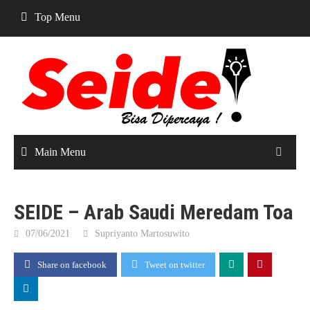
Skip
Top Menu
to
content
Main Menu
SEIDE – Arab Saudi Meredam Toa
07/06/2021
Supriyanto Martosuwito
Share on facebook
Tweet on twitter