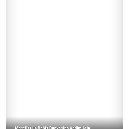
MostBet ile Bahis Dunyasina Addim Atin