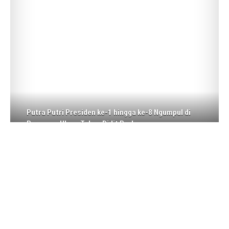
Putra Putri Presiden ke-1 hingga ke-8 Ngumpul di
Perayaan Ulang Tahun Didit Prabowo