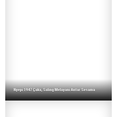
Nyepi 1947 Çaka, Saling Melayani Antar Sesama