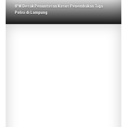
IPW Desak Penuntasan Kasus Penembakan Tiga
Polisi di Lampung