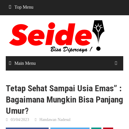
Skip
Top Menu
to
content
Main Menu
Tetap Sehat Sampai Usia Emas” :
Bagaimana Mungkin Bisa Panjang
Umur?
03/04/2023
Handawan Nadesul