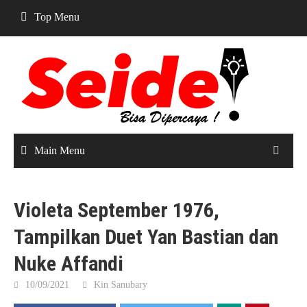
Skip
Top Menu
to
content
Main Menu
Violeta September 1976,
Tampilkan Duet Yan Bastian dan
Nuke Affandi
10/09/2021
Kin Sanubary