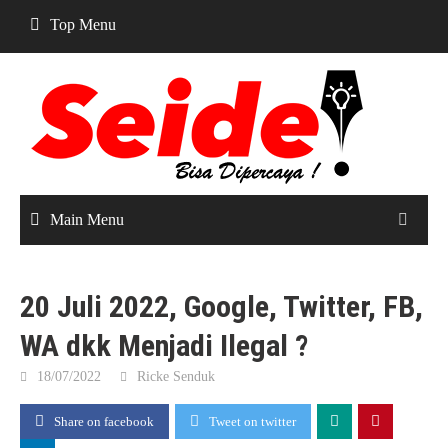
Skip
Top Menu
to
content
Main Menu
20 Juli 2022, Google, Twitter, FB,
WA dkk Menjadi Ilegal ?
18/07/2022
Ricke Senduk
Share on facebook
Tweet on twitter