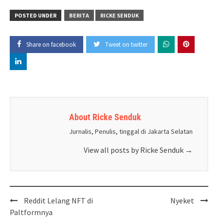
POSTED UNDER
BERITA
RICKE SENDUK
Share on facebook
Tweet on twitter
About Ricke Senduk
Jurnalis, Penulis, tinggal di Jakarta Selatan
View all posts by Ricke Senduk
→
Post
Reddit Lelang NFT di
Nyeket
navigation
Paltformnya