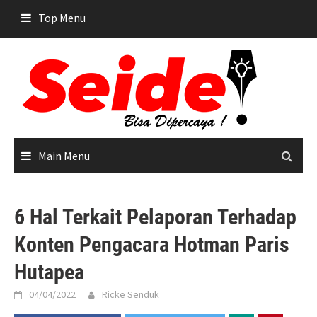
Skip
Top Menu
to
content
Main Menu
6 Hal Terkait Pelaporan Terhadap
Konten Pengacara Hotman Paris
Hutapea
04/04/2022
Ricke Senduk