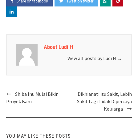
Share on facebook
Tweet on twitter
About Ludi H
View all posts by Ludi H
→
Post
Shiba Inu Mulai Bikin
Dikhianati itu Sakit, Lebih
navigation
Proyek Baru
Sakit Lagi Tidak Dipercaya
Keluarga
YOU MAY LIKE THESE POSTS