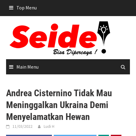
Skip
Top Menu
to
content
Main Menu
Andrea Cisternino Tidak Mau
Meninggalkan Ukraina Demi
Menyelamatkan Hewan
11/03/2022
Ludi H