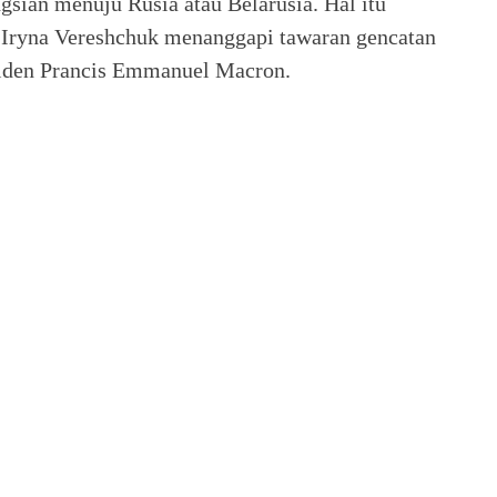
sian menuju Rusia atau Belarusia. Hal itu
 Iryna Vereshchuk menanggapi tawaran gencatan
esiden Prancis Emmanuel Macron.