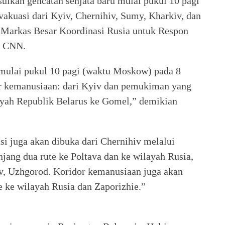
sulkan gencatan senjata baru mulai pukul 10 pagi
kuasi dari Kyiv, Chernihiv, Sumy, Kharkiv, dan
 Markas Besar Koordinasi Rusia untuk Respon
n CNN.
 mulai pukul 10 pagi (waktu Moskow) pada 8
r kemanusiaan: dari Kyiv dan pemukiman yang
ayah Republik Belarus ke Gomel,” demikian
si juga akan dibuka dari Chernihiv melalui
njang dua rute ke Poltava dan ke wilayah Rusia,
iv, Uzhgorod. Koridor kemanusiaan juga akan
e ke wilayah Rusia dan Zaporizhie.”