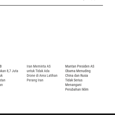
B
Iran Meminta AS
Mantan Presiden AS
kan 8,7 Juta
untuk Tidak Ada
Obama Menuding
uk
Drone di Area Latihan
China dan Rusia
stan
Perang Iran
Tidak Serius
an
Menangani
Perubahan Iklim