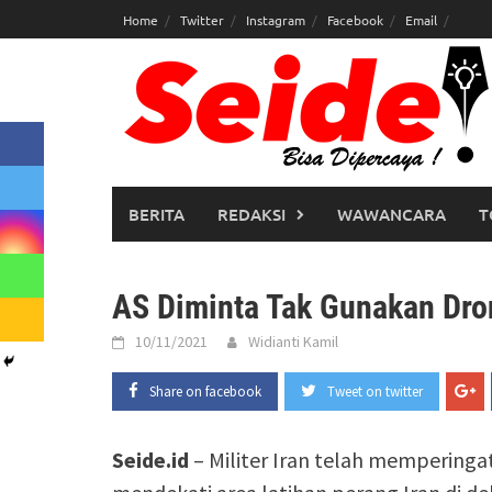
Skip
Home
Twitter
Instagram
Facebook
Email
to
content
BERITA
REDAKSI
WAWANCARA
T
AS Diminta Tak Gunakan Dron
10/11/2021
Widianti Kamil
Share on facebook
Tweet on twitter
Seide.id
– Militer Iran telah mempering