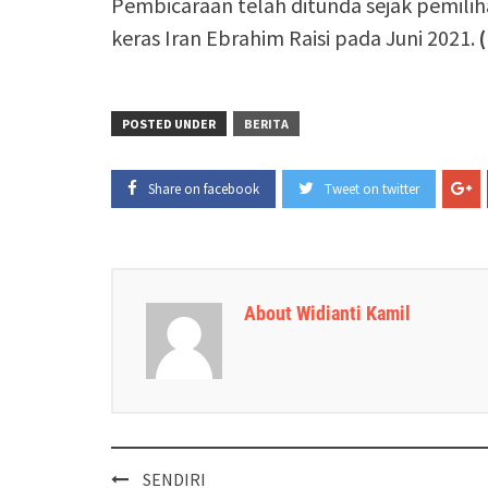
Pembicaraan telah ditunda sejak pemilih
keras Iran Ebrahim Raisi pada Juni 2021.
POSTED UNDER
BERITA
Share on facebook
Tweet on twitter
About Widianti Kamil
Post
SENDIRI