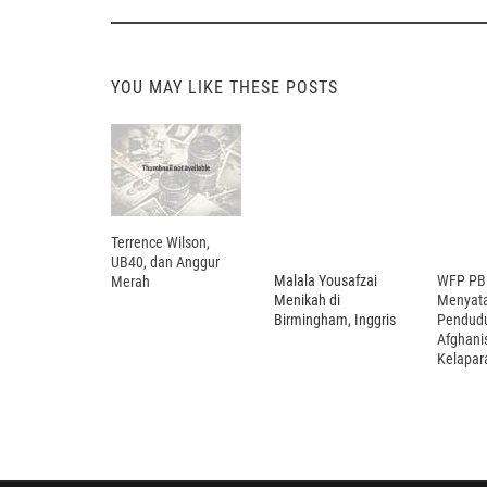
navigation
YOU MAY LIKE THESE POSTS
Terrence Wilson,
UB40, dan Anggur
Malala Yousafzai
WFP PB
Merah
Menikah di
Menyata
Birmingham, Inggris
Pendud
Afghani
Kelapar