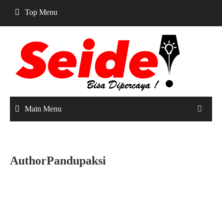
Skip
Top Menu
to
content
Main Menu
AuthorPandupaksi