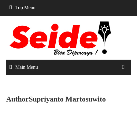
Skip
Top Menu
to
content
Main Menu
AuthorSupriyanto Martosuwito