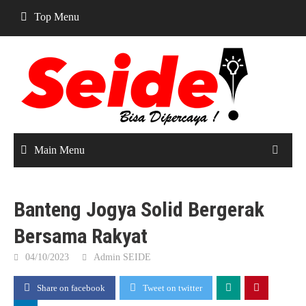
Skip
Top Menu
to
content
Main Menu
Banteng Jogya Solid Bergerak
Bersama Rakyat
04/10/2023
Admin SEIDE
Share on facebook
Tweet on twitter