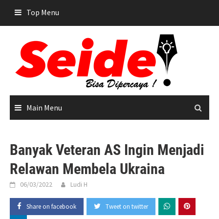
Skip
Top Menu
to
content
Main Menu
Banyak Veteran AS Ingin Menjadi
Relawan Membela Ukraina
06/03/2022
Ludi H
Share on facebook
Tweet on twitter