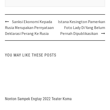
Post
Sanksi Ekonomi Kepada
Istana Kesington Pamerkan
navigation
Rusia Merupakan Pernyataan
Foto Lady Di Yang Belum
Deklarasi Perang Ke Rusia
Pernah Dipublikasikan
YOU MAY LIKE THESE POSTS
Nonton Sampek Engtay 2022 Teater Koma