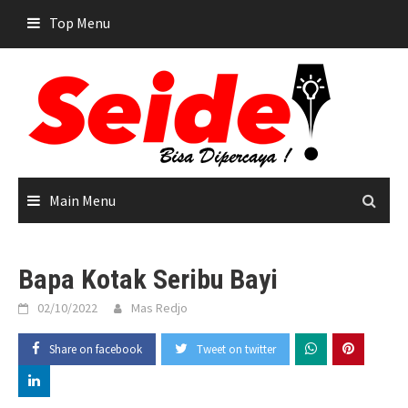
Skip
Top Menu
to
content
Main Menu
Bapa Kotak Seribu Bayi
02/10/2022
Mas Redjo
Share on facebook
Tweet on twitter