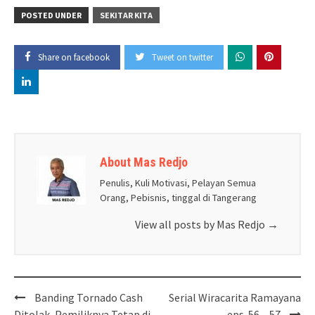
POSTED UNDER
SEKITAR KITA
Share on facebook
Tweet on twitter
About Mas Redjo
Penulis, Kuli Motivasi, Pelayan Semua
Orang, Pebisnis, tinggal di Tangerang
View all posts by Mas Redjo
→
Post
Banding Tornado Cash
Serial Wiracarita Ramayana
navigation
Ditolak, Pemiliknya Tetap di
eps. 56 – 57