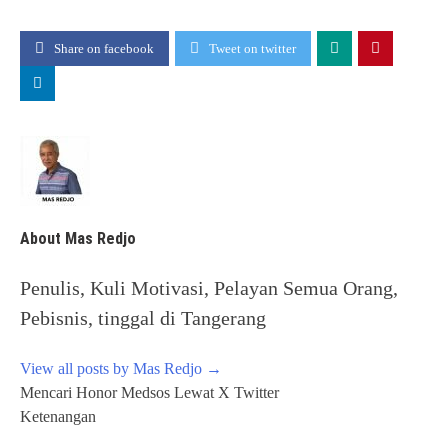
Share on facebook
Tweet on twitter
About Mas Redjo
Penulis, Kuli Motivasi, Pelayan Semua Orang,
Pebisnis, tinggal di Tangerang
View all posts by Mas Redjo
→
Post
Mencari Honor Medsos Lewat X Twitter
navigation
Ketenangan