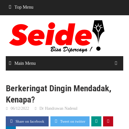
Skip
Top Menu
to
content
Main Menu
Berkeringat Dingin Mendadak,
Kenapa?
06/12/2022
Dr Handrawan Nadesul
Share on facebook
Tweet on twitter