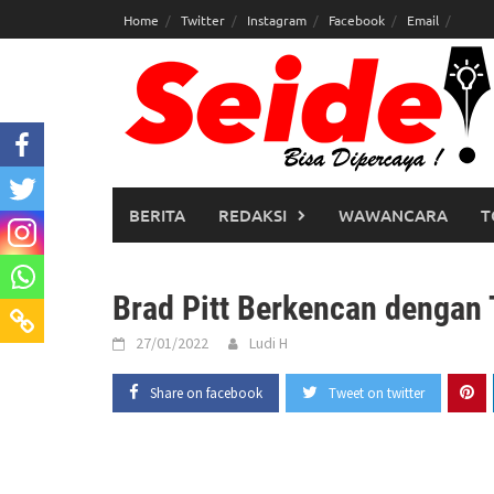
Skip
Home
Twitter
Instagram
Facebook
Email
to
content
BERITA
REDAKSI
WAWANCARA
T
Brad Pitt Berkencan dengan
27/01/2022
Ludi H
Share on facebook
Tweet on twitter