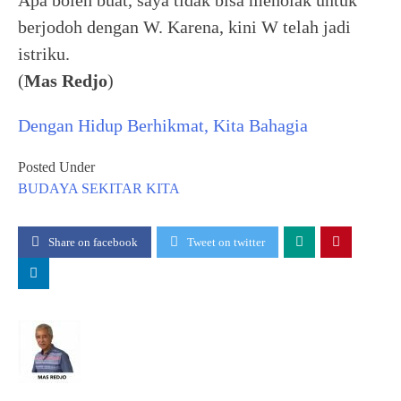
Apa boleh buat, saya tidak bisa menolak untuk
berjodoh dengan W. Karena, kini W telah jadi
istriku.
(
Mas Redjo
)
Dengan Hidup Berhikmat, Kita Bahagia
Posted Under
BUDAYA
SEKITAR KITA
Share on facebook
Tweet on twitter