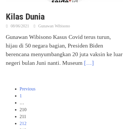
Kilas Dunia
08/06/2021
Gunawan Wibisono
Gunawan Wibisono Kasus Covid terus turun,
hijau di 50 negara bagian, Presiden Biden
berencana menyumbangkan 20 juta vaksin ke luar
negeri bulan Juni nanti. Museum
[…]
Posts
Previous
navigation
1
…
210
211
212