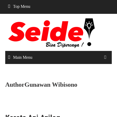
Skip
Top Menu
to
content
Main Menu
AuthorGunawan Wibisono