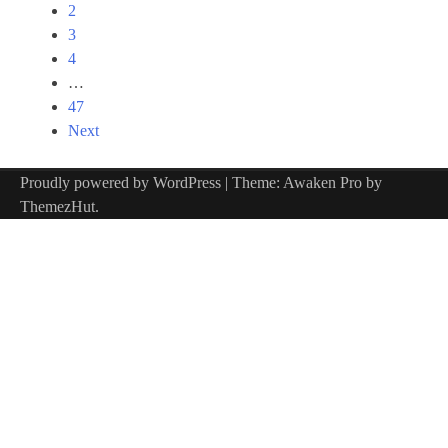
navigation
2
3
4
…
47
Next
Proudly powered by WordPress
|
Theme: Awaken Pro by
ThemezHut
.