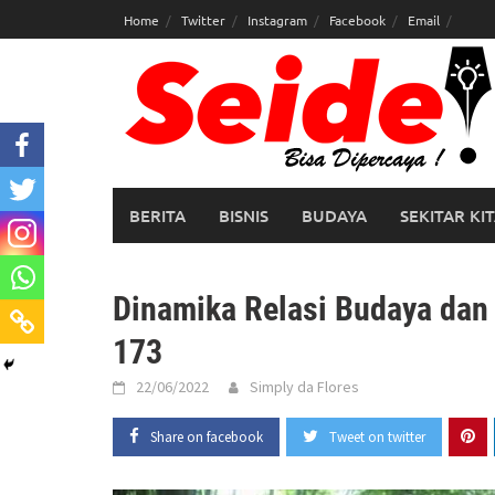
Skip
Home
Twitter
Instagram
Facebook
Email
to
content
BERITA
BISNIS
BUDAYA
SEKITAR KI
Dinamika Relasi Budaya dan
173
22/06/2022
Simply da Flores
Share on facebook
Tweet on twitter