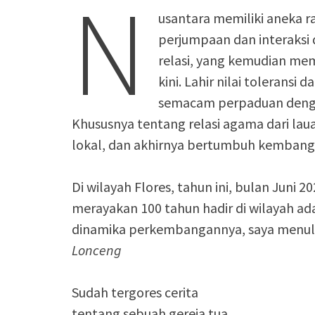
N
usantara memiliki aneka r
perjumpaan dan interaksi 
relasi, yang kemudian me
kini. Lahir nilai toleransi
semacam perpaduan denga
Khususnya tentang relasi agama dari la
lokal, dan akhirnya bertumbuh kembang; 
Di wilayah Flores, tahun ini, bulan Juni 2
merayakan 100 tahun hadir di wilayah a
dinamika perkembangannya, saya menuli
Lonceng
Sudah tergores cerita
tentang sebuah gereja tua