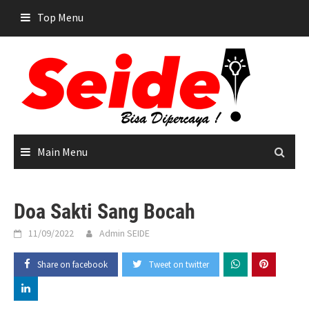
Skip
Top Menu
to
content
Main Menu
Doa Sakti Sang Bocah
11/09/2022
Admin SEIDE
Share on facebook
Tweet on twitter