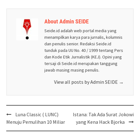
About Admin SEIDE
Seide.id adalah web portal media yang
menampilkan karya para jurnalis, kolumnis
dan penulis senior. Redaksi Seide.id
tunduk pada UU No. 40 / 1999 tentang Pers
dan Kode Etik Jurnalistik (KEJ). Opini yang
tersaji di Seide.id merupakan tanggung
jawab masing masing penulis.
View all posts by Admin SEIDE
→
Post
Luna Classic ( LUNC)
Istana: Tak Ada Surat Jokowi
navigation
Menuju Pemulihan 10 Miliar
yang Kena Hack Bjorka