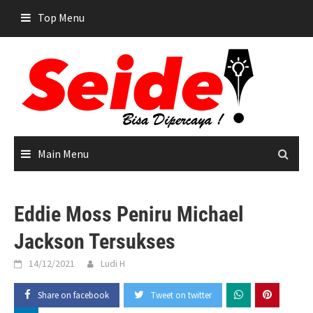
Skip
Top Menu
to
content
Main Menu
Eddie Moss Peniru Michael
Jackson Tersukses
14/12/2021
Ludi H
Share on facebook
Tweet on twitter