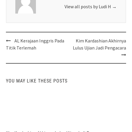
View all posts by Ludi H
→
Post
AL Kerajaan Inggris Pada
Kim Kardashian Akhirnya
navigation
Titik Terlemah
Lulus Ujian Jadi Pengacara
YOU MAY LIKE THESE POSTS