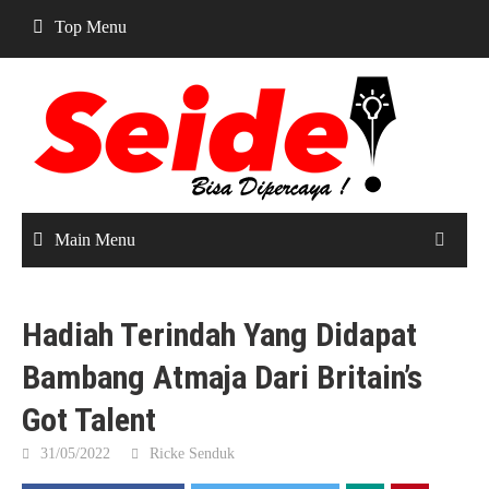
Skip
Top Menu
to
content
Main Menu
Hadiah Terindah Yang Didapat
Bambang Atmaja Dari Britain’s
Got Talent
31/05/2022
Ricke Senduk