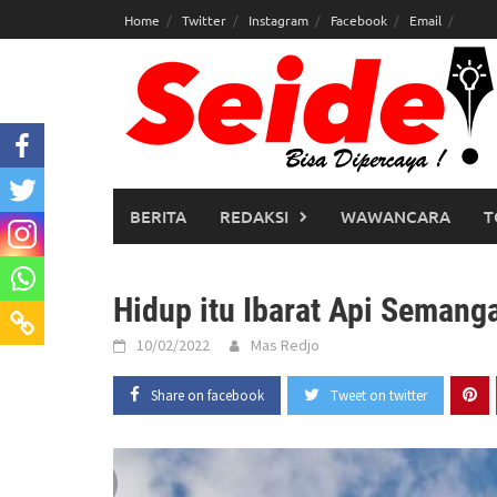
Skip
Home
Twitter
Instagram
Facebook
Email
to
content
BERITA
REDAKSI
WAWANCARA
T
Hidup itu Ibarat Api Semang
10/02/2022
Mas Redjo
Share on facebook
Tweet on twitter