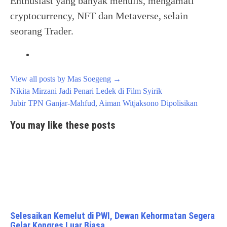
Enthusiast yang banyak menulis, mengamati
cryptocurrency, NFT dan Metaverse, selain
seorang Trader.
View all posts by Mas Soegeng
→
Post
Nikita Mirzani Jadi Penari Ledek di Film Syirik
navigation
Jubir TPN Ganjar-Mahfud, Aiman Witjaksono Dipolisikan
You may like these posts
Selesaikan Kemelut di PWI, Dewan Kehormatan Segera
Gelar Kongres Luar Biasa