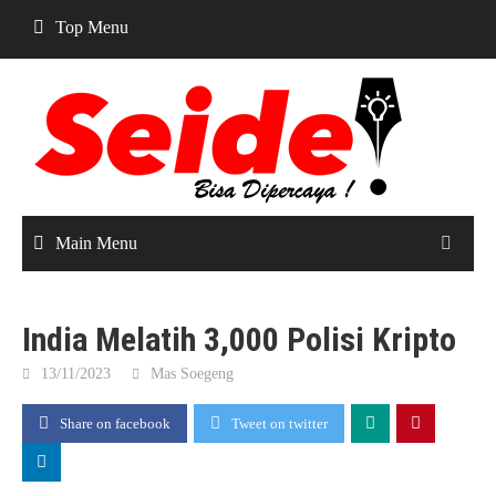
Skip
Top Menu
to
content
Main Menu
India Melatih 3,000 Polisi Kripto
13/11/2023
Mas Soegeng
Share on facebook
Tweet on twitter