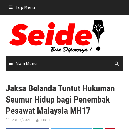
Skip
Top Menu
to
content
Main Menu
Jaksa Belanda Tuntut Hukuman
Seumur Hidup bagi Penembak
Pesawat Malaysia MH17
23/12/2021
Ludi H