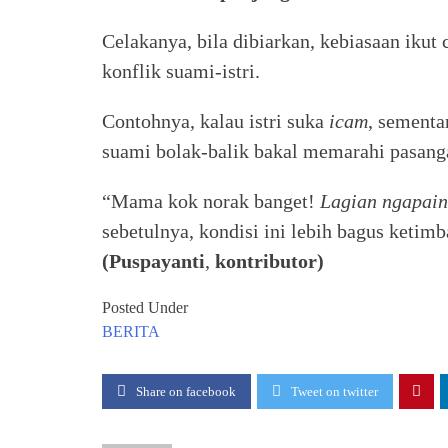
Celakanya, bila dibiarkan, kebiasaan iku
konflik suami-istri.
Contohnya, kalau istri suka
icam
, sementa
suami bolak-balik bakal memarahi pasang
“Mama kok norak
banget!
Lagian ngapain
sebetulnya, kondisi ini lebih bagus keti
(Puspayanti
,
kontributor)
Posted Under
BERITA
Share on facebook
Tweet on twitter