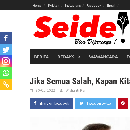
Skip
Home
Twitter
Instagram
Facebook
Email
to
content
BERITA
REDAKSI
WAWANCARA
T
Jika Semua Salah, Kapan Ki
30/01/2022
Widianti Kamil
Share on facebook
Tweet on twitter