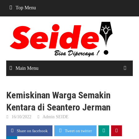
Skip
Top Menu
to
content
Main Menu
Kemiskinan Warga Semakin
Kentara di Seantero Jerman
16/10/2022
Admin SEIDE
Share on facebook
Tweet on twitter