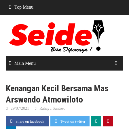
Skip
Top Menu
to
content
Main Menu
Kenangan Kecil Bersama Mas
Arswendo Atmowiloto
29/07/2021
Rahayu Santoso
Share on facebook
Tweet on twitter