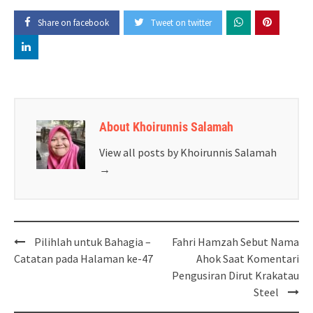
Share on facebook
Tweet on twitter
About Khoirunnis Salamah
View all posts by Khoirunnis Salamah
→
Post
Pilihlah untuk Bahagia –
Fahri Hamzah Sebut Nama
navigation
Catatan pada Halaman ke-47
Ahok Saat Komentari
Pengusiran Dirut Krakatau
Steel