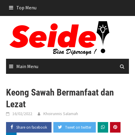
Skip
Top Menu
to
content
Main Menu
Keong Sawah Bermanfaat dan
Lezat
16/02/2022
Khoirunnis Salamah
Share on facebook
Tweet on twitter