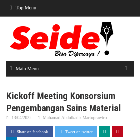
Skip
Top Menu
to
content
Main Menu
Kickoff Meeting Konsorsium
Pengembangan Sains Material
13/04/2022
Muhamad Abdulkadir Martoprawiro
Share on facebook
Tweet on twitter