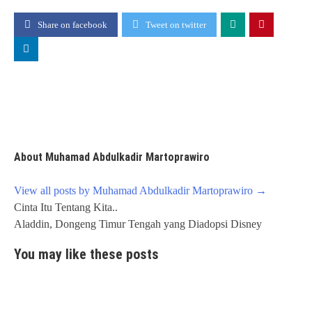
Share on facebook
Tweet on twitter
About Muhamad Abdulkadir Martoprawiro
View all posts by Muhamad Abdulkadir Martoprawiro
→
Post
Cinta Itu Tentang Kita..
navigation
Aladdin, Dongeng Timur Tengah yang Diadopsi Disney
You may like these posts