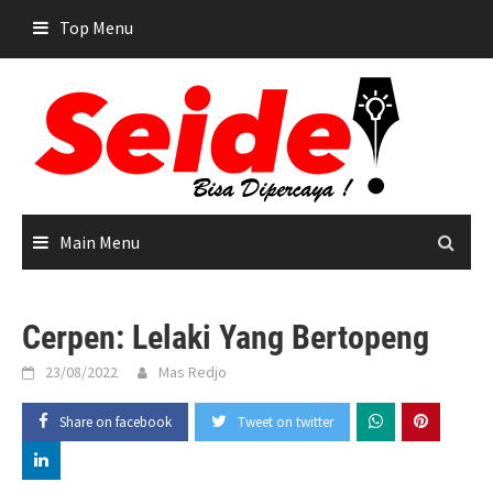
Skip
Top Menu
to
content
Main Menu
Cerpen: Lelaki Yang Bertopeng
23/08/2022
Mas Redjo
Share on facebook
Tweet on twitter