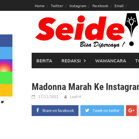
Skip
Home
Twitter
Instagram
Facebook
Email
to
content
BERITA
REDAKSI
WAWANCARA
T
Madonna Marah Ke Instagram
27/11/2021
Ludi H
Share on facebook
Tweet on twitter