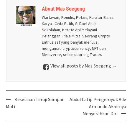
About Mas Soegeng
Wartawan, Penulis, Petani, Kurator Bisnis.
Karya : Cinta Putih, Si Doel Anak
Sekolahan, Kereta Api Melayani
Pelanggan, Piala Mitra. Seorang Crypto
Enthusiast yang banyak menulis,
mengamati cryptocurrency, NFT dan
Metaverse, selain seorang Trader.
View all posts by Mas Soegeng
→
Post
Kesetiaan Teruji Sampai
Abdul Latip Pengeroyok Ade
navigation
Mati
Armando Akhirnya
Menyerahkan Diri