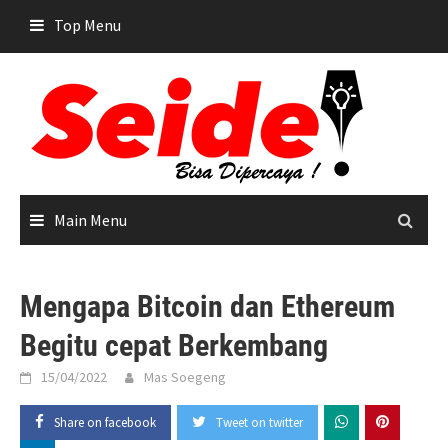
Skip
Top Menu
to
content
Main Menu
Mengapa Bitcoin dan Ethereum
Begitu cepat Berkembang
15/04/2022
Mas Soegeng
Share on facebook
Tweet on twitter