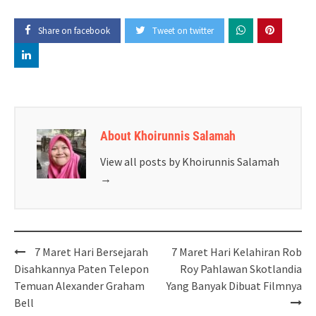
Share on facebook
Tweet on twitter
About Khoirunnis Salamah
View all posts by Khoirunnis Salamah
→
Post
7 Maret Hari Bersejarah
7 Maret Hari Kelahiran Rob
navigation
Disahkannya Paten Telepon
Roy Pahlawan Skotlandia
Temuan Alexander Graham
Yang Banyak Dibuat Filmnya
Bell