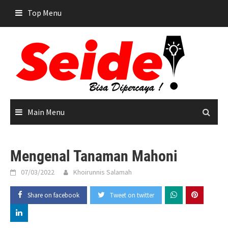
Skip
Top Menu
to
content
Main Menu
Mengenal Tanaman Mahoni
07/03/2022
Khoirunnis Salamah
Share on facebook
Tweet on twitter