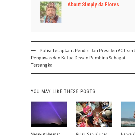
About Simply da Flores
Post
Polisi Tetapkan : Pendiri dan Presiden ACT ser
navigation
Pengawas dan Ketua Dewan Pembina Sebagai
Tersangka
YOU MAY LIKE THESE POSTS
Merawat Harapan
Gulali, Seni Kuliner
Hanya Y