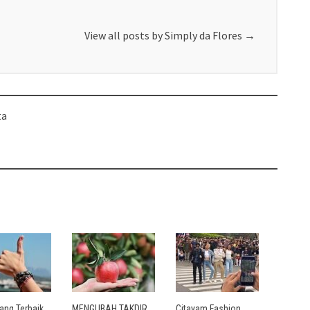
View all posts by Simply da Flores
→
ta
ang Terbaik
MENGUBAH TAKDIR
Citayam Fashion