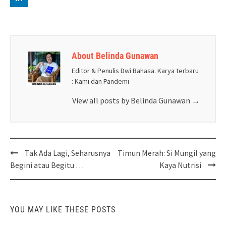
About Belinda Gunawan
Editor & Penulis Dwi Bahasa. Karya terbaru
: Kami dan Pandemi
View all posts by Belinda Gunawan
→
Post
Tak Ada Lagi, Seharusnya
Timun Merah: Si Mungil yang
navigation
Begini atau Begitu …
Kaya Nutrisi
YOU MAY LIKE THESE POSTS