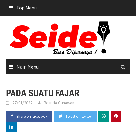
Skip
Top Menu
to
content
Main Menu
PADA SUATU FAJAR
27/01/2022
Belinda Gunawan
Share on facebook
Tweet on twitter