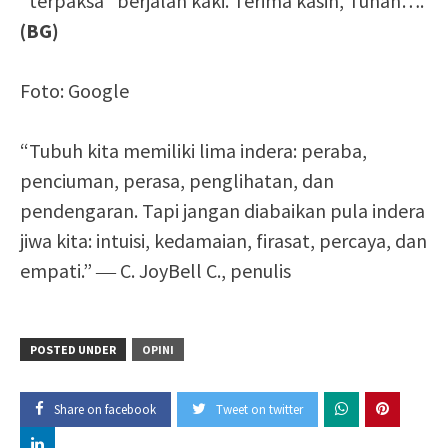
“terpaksa” berjalan kaki. Terima kasih, Tuhan….
(BG)
Foto: Google
“Tubuh kita memiliki lima indera: peraba,
penciuman, perasa, penglihatan, dan
pendengaran. Tapi jangan diabaikan pula indera
jiwa kita: intuisi, kedamaian, firasat, percaya, dan
empati.” ― C. JoyBell C., penulis
POSTED UNDER
OPINI
Share on facebook
Tweet on twitter