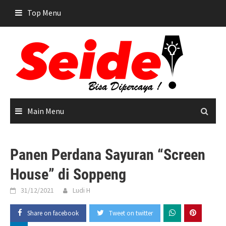
Skip
Top Menu
to
content
Main Menu
Panen Perdana Sayuran “Screen
House” di Soppeng
31/12/2021
Ludi H
Share on facebook
Tweet on twitter