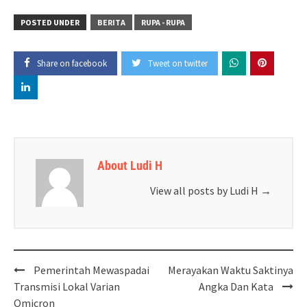
POSTED UNDER
BERITA
RUPA - RUPA
Share on facebook
Tweet on twitter
About Ludi H
View all posts by Ludi H
→
Post
Pemerintah Mewaspadai
Merayakan Waktu Saktinya
navigation
Transmisi Lokal Varian
Angka Dan Kata
Omicron